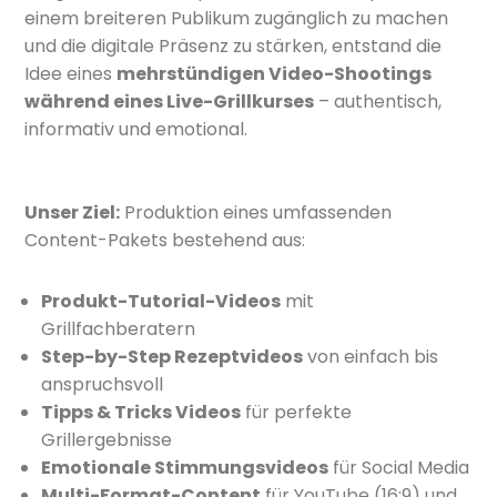
einem breiteren Publikum zugänglich zu machen
und die digitale Präsenz zu stärken, entstand die
Idee eines
mehrstündigen Video-Shootings
während eines Live-Grillkurses
– authentisch,
informativ und emotional.
Unser Ziel:
Produktion eines umfassenden
Content-Pakets bestehend aus:
Produkt-Tutorial-Videos
mit
Grillfachberatern
Step-by-Step Rezeptvideos
von einfach bis
anspruchsvoll
Tipps & Tricks Videos
für perfekte
Grillergebnisse
Emotionale Stimmungsvideos
für Social Media
Multi-Format-Content
für YouTube (16:9) und