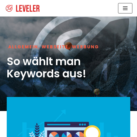
Zum
Inhalt
ALLGEMEIN
,
WEBSEITE
,
WERBUNG
So wählt man
Keywords aus!